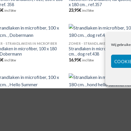
 ref. 358
x 180 cm. , ref.357
5
€
23,95
€
incl btw
incl btw
R - STRANDLAKENS IN MICROFIBER
ZOMER - STRANDLAKENS IN MICROFI
Wij gebruike
ndlaken in microfiber, 100 x 180
Strandlaken in microfiber, 100 x 1
, Dobermann
cm. , dog ref.438
5
€
16,95
€
incl btw
incl btw
COOKI
R - STRANDLAKENS IN MICROFIBER
ZOMER - STRANDLAKENS IN MICROFI
ndlaken in microfiber, 100 x 180
Strandlaken in microfiber, 100 x 1
, Hello Summer
cm. , hond hello summer ref.464
5
€
16,95
€
incl btw
incl btw