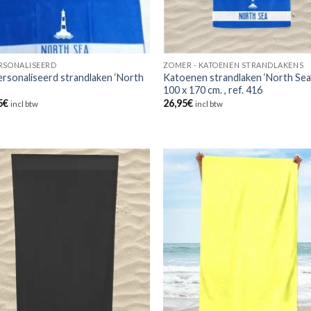
RSONALISEERD
ZOMER - KATOENEN STRANDLAKENS
rsonaliseerd strandlaken ‘North
Katoenen strandlaken ‘North Sea’
100 x 170 cm. , ref. 416
5
€
26,95
€
incl btw
incl btw