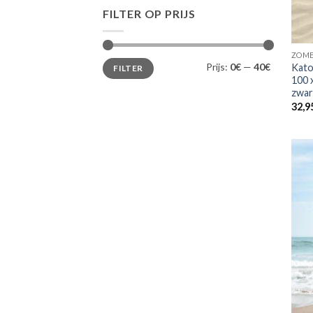
FILTER OP PRIJS
ZOME
Min.
Max.
Prijs:
0€
—
40€
Kato
FILTER
prijs
prijs
100 x
zwar
32,9