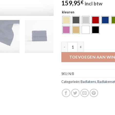
159,95
€
incl btw
kleuren
19-delige badkamerset, 6 gaste
TOEVOEGEN AAN WI
SKU:
N/B
Categorieën:
Badlakens
,
Badlakense