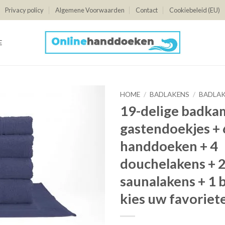
Privacy policy
Algemene Voorwaarden
Contact
Cookiebeleid (EU)
E
HOME
/
BADLAKENS
/
BADLA
19-delige badkam
gastendoekjes + 
handdoeken + 4
douchelakens + 
saunalakens + 1 
kies uw favoriet