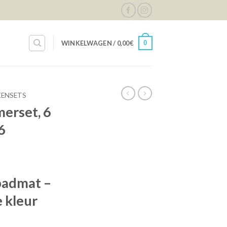
0
WINKELWAGEN /
0,00
€
KENSETS
erset, 6
6
2
badmat –
e kleur