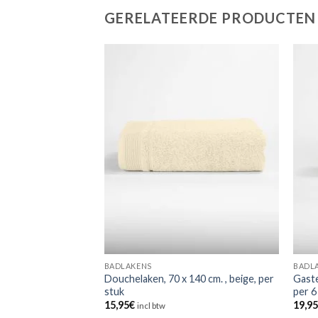
GERELATEERDE PRODUCTEN
BADLAKENS
BADL
Douchelaken, 70 x 140 cm. , beige, per
Gaste
, walnoot
stuk
per 6
15,95
€
19,9
incl btw