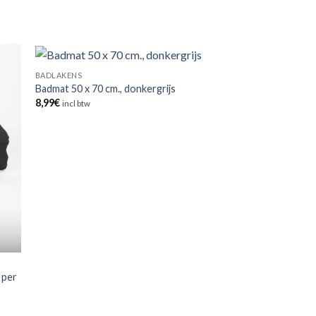
BADLAKENS
Badmat 50 x 70 cm., donkergrijs
8,99
€
incl btw
 per