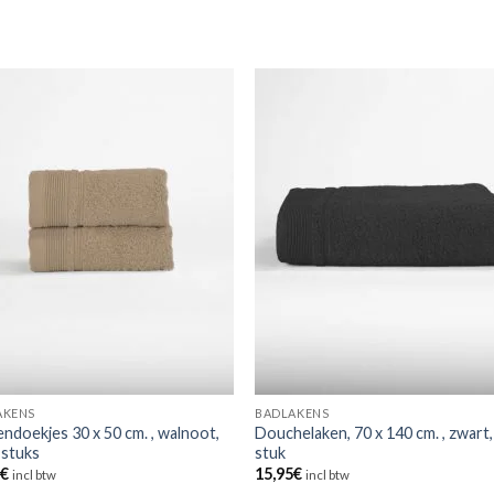
AKENS
BADLAKENS
ndoekjes 30 x 50 cm. , walnoot,
Douchelaken, 70 x 140 cm. , zwart,
 stuks
stuk
5
€
15,95
€
incl btw
incl btw