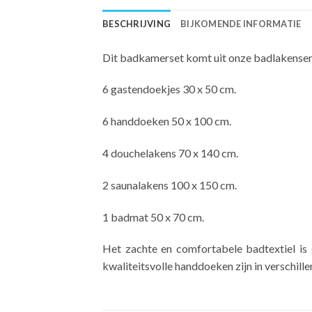
BESCHRIJVING
BIJKOMENDE INFORMATIE
Dit badkamerset komt uit onze badlakenserie 
6 gastendoekjes 30 x 50 cm.
6 handdoeken 50 x 100 cm.
4 douchelakens 70 x 140 cm.
2 saunalakens 100 x 150 cm.
1 badmat 50 x 70 cm.
Het zachte en comfortabele badtextiel i
kwaliteitsvolle handdoeken zijn in verschille