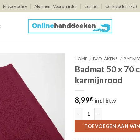
Privacy policy
Algemene Voorwaarden
Contact
Cookiebeleid (EU)
E
HOME
/
BADLAKENS
/
BADMA
Badmat 50 x 70 c
karmijnrood
8,99
€
incl btw
Badmat 50 x 70 cm., karmijnroo
TOEVOEGEN AAN WI