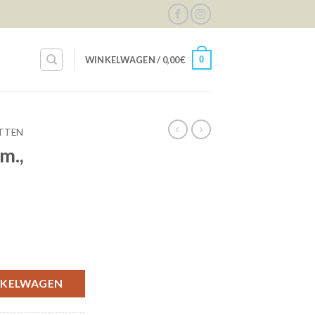
0
WINKELWAGEN /
0,00
€
TTEN
m.,
d aantal
NKELWAGEN