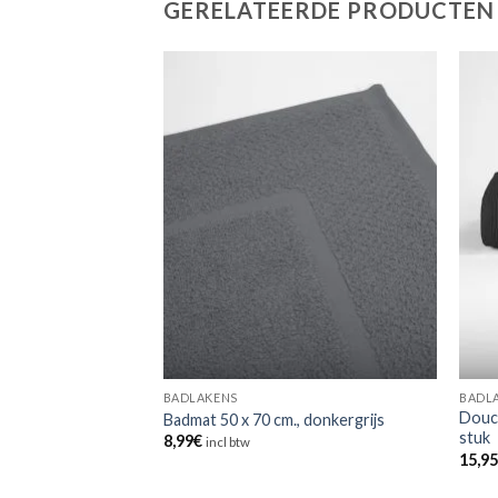
GERELATEERDE PRODUCTEN
BADLAKENS
BADL
 50 cm. , zwart, per
Douch
Badmat 50 x 70 cm., donkergrijs
stuk
8,99
€
incl btw
15,9