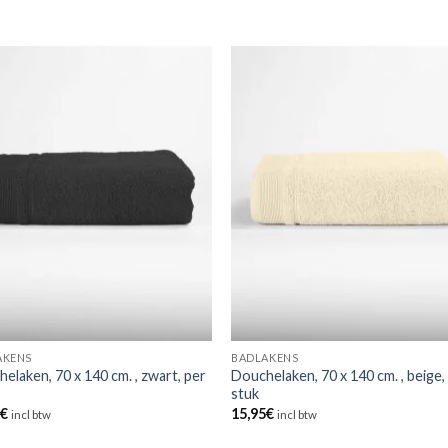
AKENS
BADLAKENS
elaken, 70 x 140 cm. , zwart, per
Douchelaken, 70 x 140 cm. , beige,
stuk
5
€
15,95
€
incl btw
incl btw