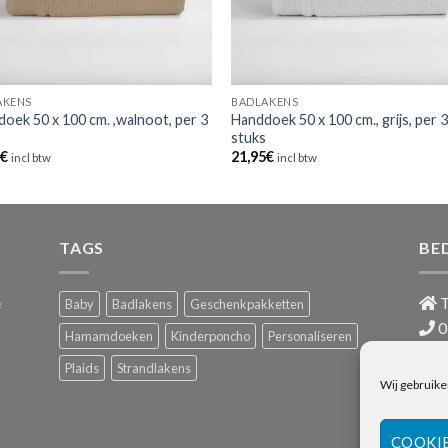
AKENS
BADLAKENS
oek 50 x 100 cm. ,walnoot, per 3
Handdoek 50 x 100 cm., grijs, per 
s
stuks
5
€
21,95
€
incl btw
incl btw
TAGS
BE
e
T
Baby
Badlakens
Geschenkpakketten
0
Hamamdoeken
Kinderponcho
Personaliseren
i
Plaids
Strandlakens
BTW
Wij gebruike
COOKI