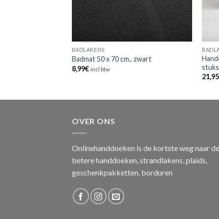
BADLAKENS
BADL
140 cm. ,
Handd
Badmat 50 x 70 cm., zwart
uk
stuk
8,99
€
incl btw
21,9
OVER ONS
Onlinehanddoeken is de kortste weg naar d
betere handdoeken, strandlakens, plaids,
geschenkpakketten, borduren