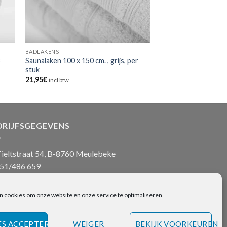
BADLAKENS
3
Saunalaken 100 x 150 cm. , grijs, per
stuk
21,95
€
incl btw
DRIJFSGEGEVENS
ieltstraat 54, B-8760 Meulebeke
51/486 659
nfo@onlinehanddoeken.be
 nr.: BE0860.852.630
n cookies om onze website en onze service te optimaliseren.
ES ACCEPTEREN
WEIGER
BEKIJK VOORKEUREN