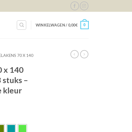
0
WINKELWAGEN /
0,00
€
LAKENS 70 X 140
0 x 140
3 stuks –
e kleur