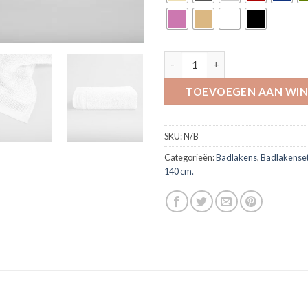
Douchelakens, 70 x 140 cm. , pe
TOEVOEGEN AAN WI
SKU:
N/B
Categorieën:
Badlakens
,
Badlakense
140 cm.