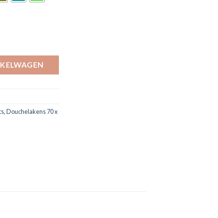
r set van 3 stuks - kies uw favoriete kleur aantal
NKELWAGEN
ts
,
Douchelakens 70 x