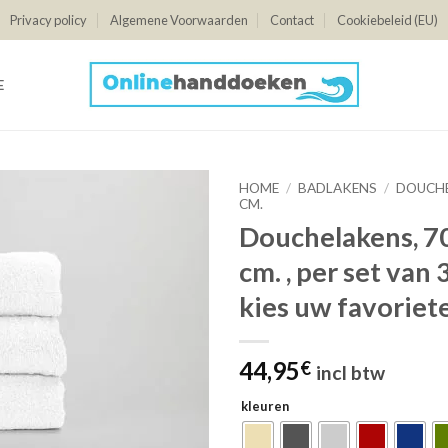
Privacy policy
Algemene Voorwaarden
Contact
Cookiebeleid (EU)
E
HOME
/
BADLAKENS
/
DOUCHE
CM.
Douchelakens, 7
cm. , per set van 
kies uw favoriet
44,95
€
incl btw
kleuren