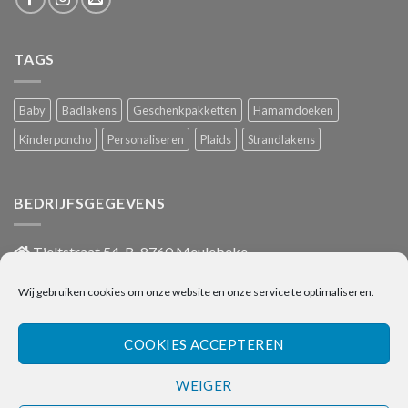
TAGS
Baby
Badlakens
Geschenkpakketten
Hamamdoeken
Kinderponcho
Personaliseren
Plaids
Strandlakens
BEDRIJFSGEGEVENS
Tieltstraat 54, B-8760 Meulebeke
051/486 659
Wij gebruiken cookies om onze website en onze service te optimaliseren.
info@onlinehanddoeken.be
BTW nr.: BE0860.852.630
COOKIES ACCEPTEREN
WEIGER
Visa
Bancontact
Bank
IDeal