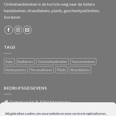
Onlinehanddoeken is de kortste weg naar de betere
handdoeken, strandlakens, plaids, geschenkpakketten,
borduren
TAGS
Baby
Badlakens
Geschenkpakketten
Hamamdoeken
Kinderponcho
Personaliseren
Plaids
Strandlakens
BEDRIJFSGEGEVENS
Tieltstraat 54, B-8760 Meulebeke
051/486 659
Wij gebruiken cookies om onze website en onze service te optimaliseren.
info@onlinehanddoeken.be