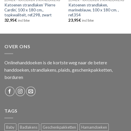
ZOMER - KATOENEN STRANDLAKENS
ZOMER - KATOENEN STRANDLAKENS
Katoenen strandlaken ‘Pierre
Katoenen strandlaken,
Cardin’, 100 x 180 cm.,
marineblauw, 100 x 180 cm. ,
topkwaliteit, ref.298, zwart
ref.354
32,95
€
23,95
€
incl btw
incl btw
OVER ONS
Onlinehanddoeken is de kortste weg naar de betere
handdoeken, strandlakens, plaids, geschenkpakketten,
borduren
TAGS
Baby
Badlakens
Geschenkpakketten
Hamamdoeken