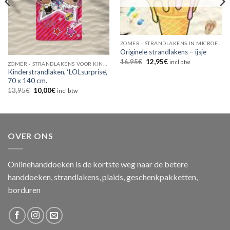
ZOMER - STRANDLAKENS IN MICROFIBER
Originele strandlakens – ijsje
Oorspronkelijke
Huidige
16,95
€
12,95
€
incl btw
ZOMER - STRANDLAKENS VOOR KINDEREN
prijs
prijs
Kinderstrandlaken, ‘LOLsurprise’,
was:
is:
70 x 140 cm.
16,95€.
12,95€.
Oorspronkelijke
Huidige
13,95
€
10,00
€
incl btw
prijs
prijs
was:
is:
13,95€.
10,00€.
OVER ONS
Onlinehanddoeken is de kortste weg naar de betere
handdoeken, strandlakens, plaids, geschenkpakketten,
borduren