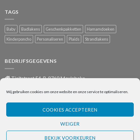
TAGS
Baby
Badlakens
Geschenkpakketten
Hamamdoeken
Kinderponcho
Personaliseren
Plaids
Strandlakens
BEDRIJFSGEGEVENS
Tieltstraat 54, B-8760 Meulebeke
051/486 659
Wij gebruiken cookies om onze website en onze service te optimaliseren.
info@onlinehanddoeken.be
BTW nr.: BE0860.852.630
COOKIES ACCEPTEREN
WEIGER
Visa
Bancontact
Bank
IDeal
Transfer
BEKIJK VOORKEUREN