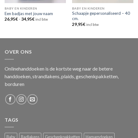
BABY EN KINDEREN
BABY EN KINDEREN
Schaapje gepersonaliseerd – 40
Een badjas met jouw naam
cm.
Prijsklasse:
26,95
€
-
34,95
€
incl btw
26,95€
29,95
€
incl btw
tot
34,95€
OVER ONS
Onlinehanddoeken is de kortste weg naar de betere
handdoeken, strandlakens, plaids, geschenkpakketten,
borduren
TAGS
Baby
Badlakens
Geschenkpakketten
Hamamdoeken