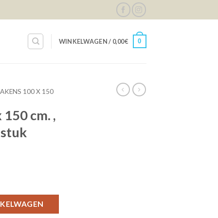
0
WINKELWAGEN /
0,00
€
AKENS 100 X 150
 150 cm. ,
 stuk
ijnrood, per stuk aantal
NKELWAGEN