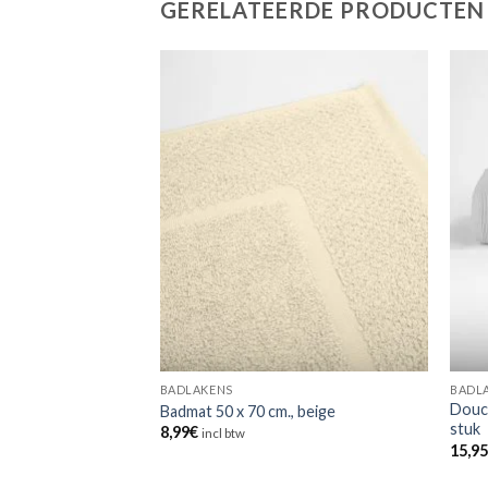
GERELATEERDE PRODUCTEN
BADLAKENS
BADL
m., grijs, per 3
Douch
Badmat 50 x 70 cm., beige
stuk
8,99
€
incl btw
15,9