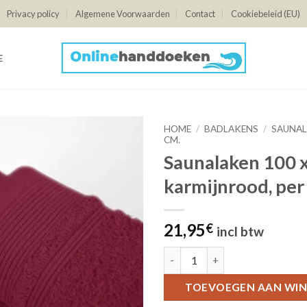
Privacy policy
Algemene Voorwaarden
Contact
Cookiebeleid (EU)
E
HOME
/
BADLAKENS
/
SAUNAL
CM.
Saunalaken 100 x
karmijnrood, per
21,95
€
incl btw
Saunalaken 100 x 150 cm. , karm
TOEVOEGEN AAN WI