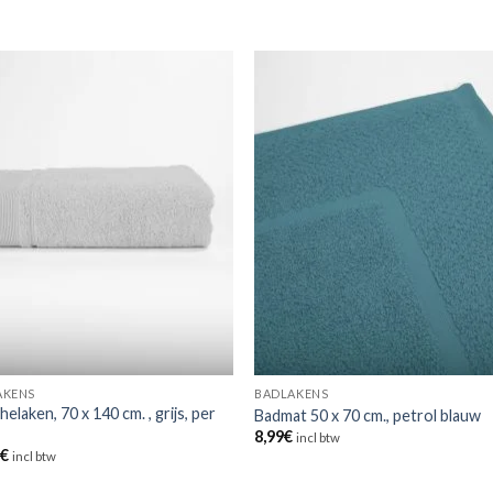
AKENS
BADLAKENS
elaken, 70 x 140 cm. , grijs, per
Badmat 50 x 70 cm., petrol blauw
8,99
€
incl btw
5
€
incl btw