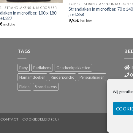
ZOMER - STRANDLAKENS IN MICROFIB
 - STRANDLAKENS IN MICROFIBER
Strandlaken in microfiber, 70 x 140
dlaken in microfiber, 100 x 180
, ref.388
 ref.327
9,95
€
incl btw
5
€
incl btw
TAGS
BE
e
T
Baby
Badlakens
Geschenkpakketten
0
Hamamdoeken
Kinderponcho
Personaliseren
i
Plaids
Strandlakens
BTW
Wij gebruike
COOKI
CONTACT
COOKIEBELEID (EU)