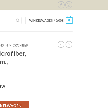
0
WINKELWAGEN /
0,00
€
S IN MICROFIBER
crofiber,
m.,
lijke
ige
btw
 diam. 150 cm., ref.151 aantal
5€.
NKELWAGEN