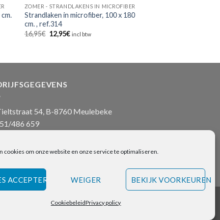
ER
ZOMER - STRANDLAKENS IN MICROFIBER
 cm.
Strandlaken in microfiber, 100 x 180
cm. , ref.314
Oorspronkelijke
Huidige
16,95
€
12,95
€
incl btw
prijs
prijs
was:
is:
16,95€.
12,95€.
DRIJFSGEGEVENS
ieltstraat 54, B-8760 Meulebeke
51/486 659
nfo@onlinehanddoeken.be
 nr.: BE0860.852.630
n cookies om onze website en onze service te optimaliseren.
ES ACCEPTEREN
WEIGER
BEKIJK VOORKEUREN
Visa
Bancontact
Bank
IDeal
Cookiebeleid
Privacy policy
Transfer