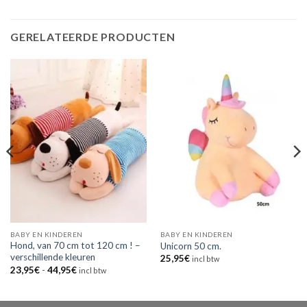
GERELATEERDE PRODUCTEN
BABY EN KINDEREN
BABY EN KINDEREN
Hond, van 70 cm tot 120 cm ! –
Unicorn 50 cm.
verschillende kleuren
25,95
€
incl btw
Prijsklasse:
23,95
€
-
44,95
€
incl btw
23,95€
tot
44,95€