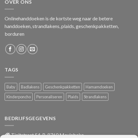
OVER ONS
Onlinehanddoeken is de kortste weg naar de betere
handdoeken, strandlakens, plaids, geschenkpakketten,
borduren
TAGS
Baby
Badlakens
Geschenkpakketten
Hamamdoeken
Kinderponcho
Personaliseren
Plaids
Strandlakens
BEDRIJFSGEGEVENS
Tieltstraat 54, B-8760 Meulebeke