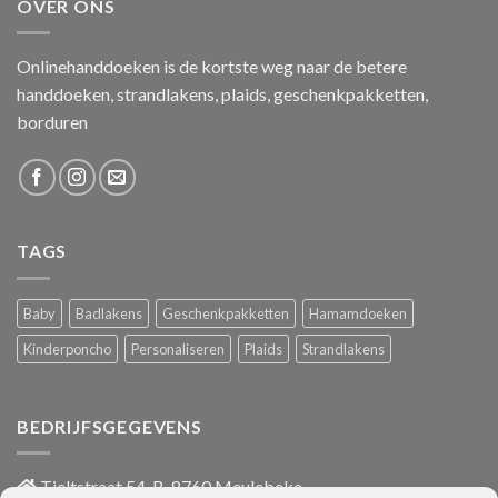
OVER ONS
Onlinehanddoeken is de kortste weg naar de betere
handdoeken, strandlakens, plaids, geschenkpakketten,
borduren
TAGS
Baby
Badlakens
Geschenkpakketten
Hamamdoeken
Kinderponcho
Personaliseren
Plaids
Strandlakens
BEDRIJFSGEGEVENS
Tieltstraat 54, B-8760 Meulebeke