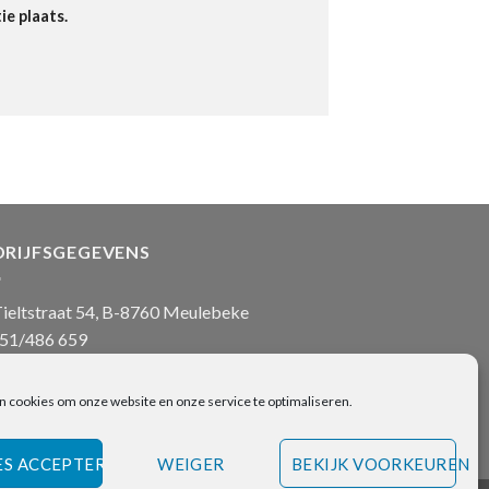
ie plaats.
DRIJFSGEGEVENS
ieltstraat 54, B-8760 Meulebeke
51/486 659
nfo@onlinehanddoeken.be
 nr.: BE0860.852.630
n cookies om onze website en onze service te optimaliseren.
ES ACCEPTEREN
WEIGER
BEKIJK VOORKEUREN