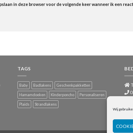
pslaan in deze browser voor de volgende keer wanneer ik een react
TAGS
BE
e
T
Baby
Badlakens
Geschenkpakketten
0
Hamamdoeken
Kinderponcho
Personaliseren
i
Plaids
Strandlakens
BTW
Wij gebruike
COOKI