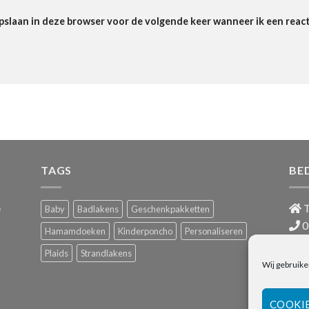
pslaan in deze browser voor de volgende keer wanneer ik een react
TAGS
BE
e
T
Baby
Badlakens
Geschenkpakketten
0
Hamamdoeken
Kinderponcho
Personaliseren
i
Plaids
Strandlakens
BTW
Wij gebruike
COOKI