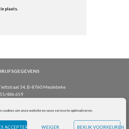
ie plaats.
DRIJFSGEGEVENS
ieltstraat 54, B-8760 Meulebeke
51/486 659
nfo@onlinehanddoeken.be
 nr.: BE0860.852.630
n cookies om onze website en onze service te optimaliseren.
ES ACCEPTEREN
WEIGER
BEKIJK VOORKEUREN