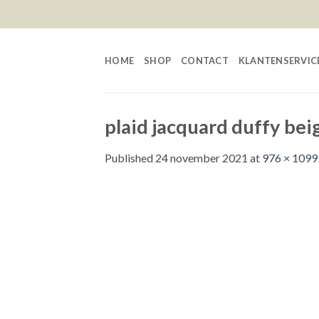
Skip
to
content
HOME
SHOP
CONTACT
KLANTENSERVIC
plaid jacquard duffy bei
Published
24 november 2021
at
976 × 1099