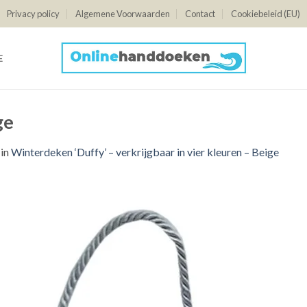
Privacy policy
Algemene Voorwaarden
Contact
Cookiebeleid (EU)
E
ge
in
Winterdeken ‘Duffy’ – verkrijgbaar in vier kleuren – Beige