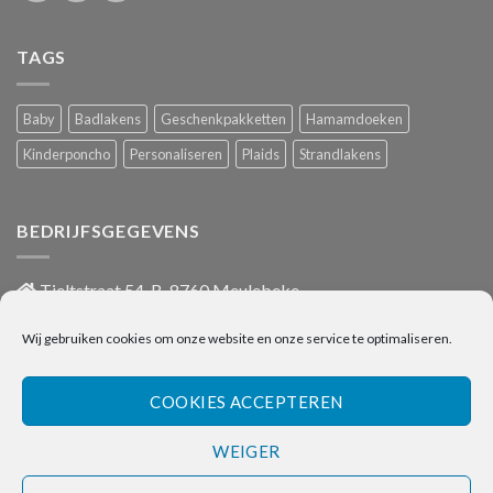
TAGS
Baby
Badlakens
Geschenkpakketten
Hamamdoeken
Kinderponcho
Personaliseren
Plaids
Strandlakens
BEDRIJFSGEGEVENS
Tieltstraat 54, B-8760 Meulebeke
051/486 659
Wij gebruiken cookies om onze website en onze service te optimaliseren.
info@onlinehanddoeken.be
BTW nr.: BE0860.852.630
COOKIES ACCEPTEREN
WEIGER
Visa
Bancontact
Bank
IDeal