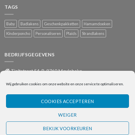
TAGS
Baby
Badlakens
Geschenkpakketten
Hamamdoeken
Kinderponcho
Personaliseren
Plaids
Strandlakens
BEDRIJFSGEGEVENS
Tieltstraat 54, B-8760 Meulebeke
051/486 659
Wij gebruiken cookies om onze website en onze service te optimaliseren.
info@onlinehanddoeken.be
BTW nr.: BE0860.852.630
COOKIES ACCEPTEREN
WEIGER
Visa
Bancontact
Bank
IDeal
Transfer
BEKIJK VOORKEUREN
PRIVACY POLICY
ALGEMENE VOORWAARDEN
CONTACT