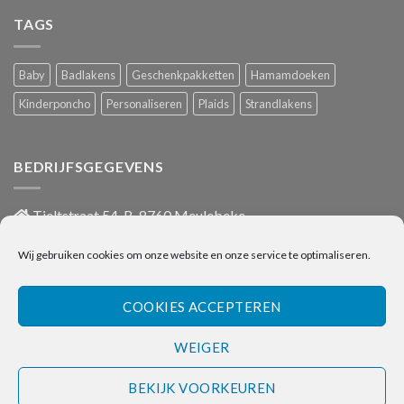
TAGS
Baby
Badlakens
Geschenkpakketten
Hamamdoeken
Kinderponcho
Personaliseren
Plaids
Strandlakens
BEDRIJFSGEGEVENS
Tieltstraat 54, B-8760 Meulebeke
051/486 659
Wij gebruiken cookies om onze website en onze service te optimaliseren.
info@onlinehanddoeken.be
BTW nr.: BE0860.852.630
COOKIES ACCEPTEREN
WEIGER
Visa
Bancontact
Bank
IDeal
Transfer
BEKIJK VOORKEUREN
PRIVACY POLICY
ALGEMENE VOORWAARDEN
CONTACT