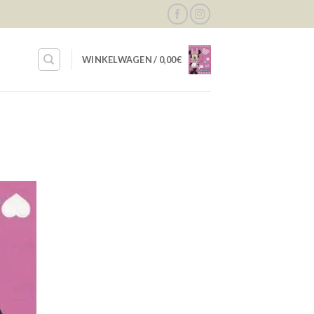
WINKELWAGEN /
0,00
€