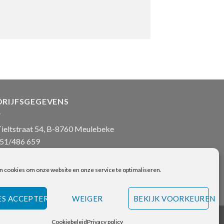
DRIJFSGEGEVENS
ieltstraat 54, B-8760 Meulebeke
51/486 659
nfo@onlinehanddoeken.be
 nr.: BE0860.852.630
n cookies om onze website en onze service te optimaliseren.
ES ACCEPTEREN
WEIGER
BEKIJK VOORKEUREN
Visa
Bancontact
Bank
IDeal
Cookiebeleid
Privacy policy