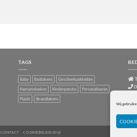
TAGS
BE
e
T
Baby
Badlakens
Geschenkpakketten
0
Hamamdoeken
Kinderponcho
Personaliseren
i
Plaids
Strandlakens
BTW
Wij gebruike
COOKI
CONTACT
COOKIEBELEID (EU)