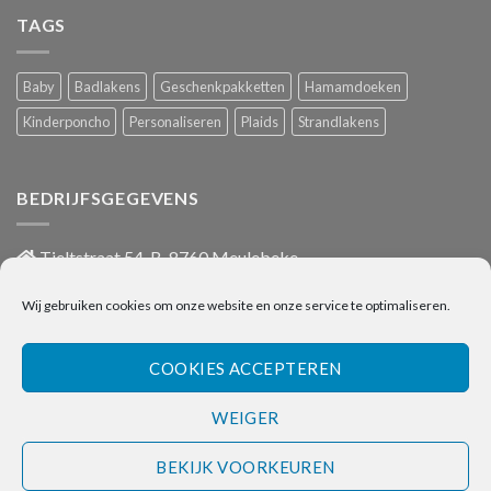
TAGS
Baby
Badlakens
Geschenkpakketten
Hamamdoeken
Kinderponcho
Personaliseren
Plaids
Strandlakens
BEDRIJFSGEGEVENS
Tieltstraat 54, B-8760 Meulebeke
051/486 659
Wij gebruiken cookies om onze website en onze service te optimaliseren.
info@onlinehanddoeken.be
BTW nr.: BE0860.852.630
COOKIES ACCEPTEREN
WEIGER
Visa
Bancontact
Bank
IDeal
Transfer
BEKIJK VOORKEUREN
PRIVACY POLICY
ALGEMENE VOORWAARDEN
CONTACT