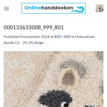
Skip
to
content
000133633008_999_801
Published
4 november 2024
at
800 × 800
in
Huissokken
Apollo (J) – 20-24, Beige