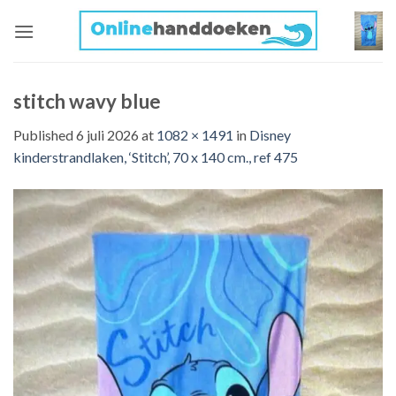
Skip
to
content
stitch wavy blue
Published
6 juli 2026
at
1082 × 1491
in
Disney
kinderstrandlaken, ‘Stitch’, 70 x 140 cm., ref 475