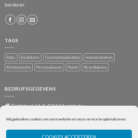
borduren
TAGS
Baby
Badlakens
Geschenkpakketten
Hamamdoeken
Kinderponcho
Personaliseren
Plaids
Strandlakens
BEDRIJFSGEGEVENS
Tieltstraat 54, B-8760 Meulebeke
051/486 659
Wij gebruiken cookies om onze website en onze service te optimaliseren.
info@onlinehanddoeken.be
BTW nr.: BE0860.852.630
COOKIES ACCEPTEREN