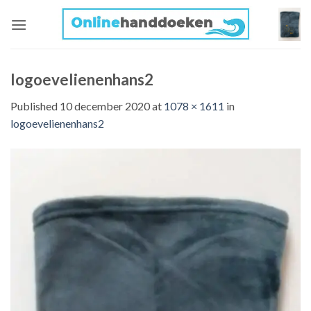
Skip
to
content
logoevelienenhans2
Published
10 december 2020
at
1078 × 1611
in
logoevelienenhans2