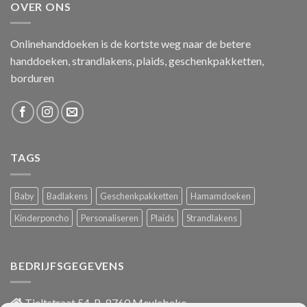
OVER ONS
Onlinehanddoeken is de kortste weg naar de betere
handdoeken, strandlakens, plaids, geschenkpakketten,
borduren
TAGS
Baby
Badlakens
Geschenkpakketten
Hamamdoeken
Kinderponcho
Personaliseren
Plaids
Strandlakens
BEDRIJFSGEGEVENS
Tieltstraat 54, B-8760 Meulebeke