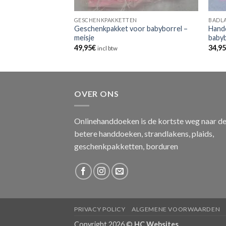
N
GESCHENKPAKKETTEN
BADL
oor babyborrel –
Geschenkpakket voor babyborrel –
Hand
meisje
babyb
49,95
€
34,9
incl btw
OVER ONS
Onlinehanddoeken is de kortste weg naar d
betere handdoeken, strandlakens, plaids,
geschenkpakketten, borduren
PRIVACY POLICY
ALGEMENE VOORWAARDEN
Copyright 2026 ©
HC Websites