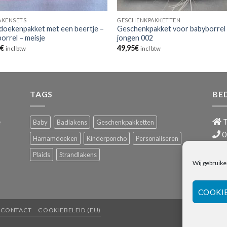
AKENSETS
GESCHENKPAKKETTEN
doekenpakket met een beertje –
Geschenkpakket voor babyborrel
orrel – meisje
jongen 002
5
€
49,95
€
incl btw
incl btw
TAGS
BE
e
T
Baby
Badlakens
Geschenkpakketten
0
Hamamdoeken
Kinderponcho
Personaliseren
i
Plaids
Strandlakens
BTW
Wij gebruike
COOKI
CONTACT
COOKIEBELEID (EU)