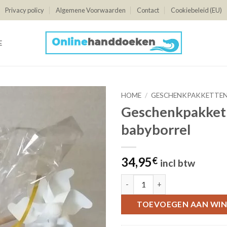
Privacy policy
Algemene Voorwaarden
Contact
Cookiebeleid (EU)
E
HOME
/
GESCHENKPAKKETTE
Geschenkpakket 
babyborrel
34,95
€
incl btw
Geschenkpakket Nala - babybor
TOEVOEGEN AAN WI