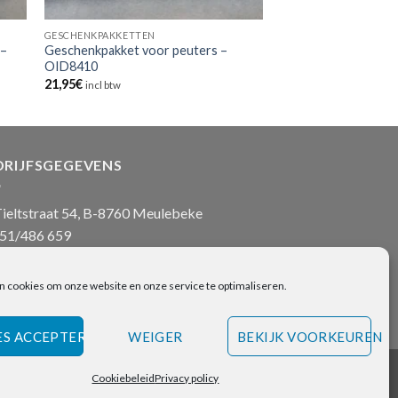
GESCHENKPAKKETTEN
 –
Geschenkpakket voor peuters –
OID8410
21,95
€
incl btw
DRIJFSGEGEVENS
ieltstraat 54, B-8760 Meulebeke
51/486 659
nfo@onlinehanddoeken.be
 nr.: BE0860.852.630
n cookies om onze website en onze service te optimaliseren.
ES ACCEPTEREN
WEIGER
BEKIJK VOORKEUREN
Cookiebeleid
Privacy policy
Visa
Bancontact
Bank
IDeal