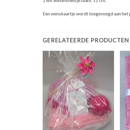
1 wit windmolentje diam. 11 cm.
Een wenskaartje wordt toegevoegd aan het pa
GERELATEERDE PRODUCTEN