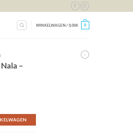
0
WINKELWAGEN /
0,00
€
N
Nala –
rel aantal
NKELWAGEN