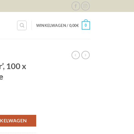
0
WINKELWAGEN /
0,00
€
, 100 x
e
, turquoise aantal
NKELWAGEN