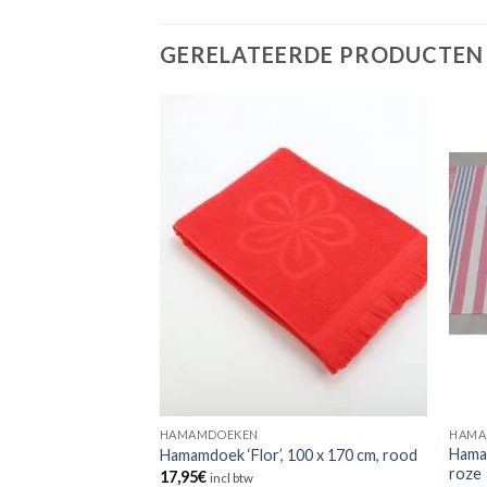
GERELATEERDE PRODUCTEN
HAMAMDOEKEN
HAMA
 100 x 170 cm –
Hamam
Hamamdoek ‘Flor’, 100 x 170 cm, rood
roze
17,95
€
incl btw