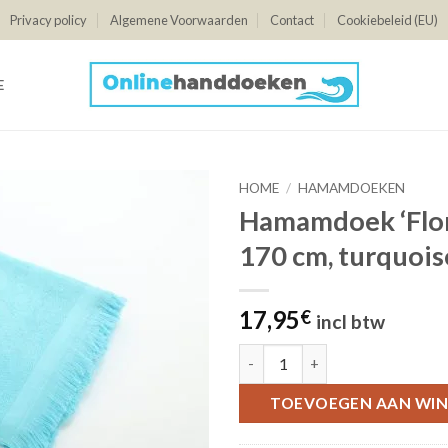
Privacy policy
Algemene Voorwaarden
Contact
Cookiebeleid (EU)
E
HOME
/
HAMAMDOEKEN
Hamamdoek ‘Flor’
170 cm, turquois
17,95
€
incl btw
Hamamdoek 'Flor', 100 x 170 cm
TOEVOEGEN AAN WI