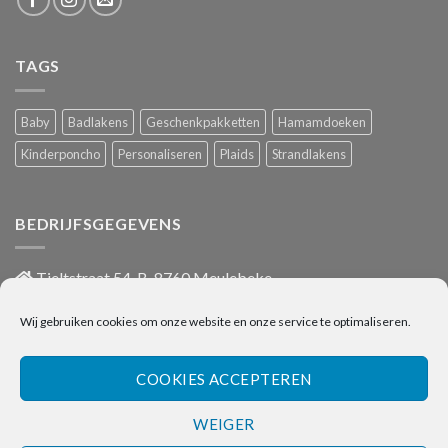
TAGS
Baby
Badlakens
Geschenkpakketten
Hamamdoeken
Kinderponcho
Personaliseren
Plaids
Strandlakens
BEDRIJFSGEGEVENS
Tieltstraat 54, B-8760 Meulebeke
051/486 659
Wij gebruiken cookies om onze website en onze service te optimaliseren.
info@onlinehanddoeken.be
BTW nr.: BE0860.852.630
COOKIES ACCEPTEREN
WEIGER
Visa
Bancontact
Bank
IDeal