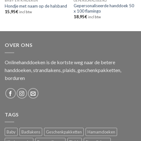
BABY EN KINDEREN
GEPERSONALISEERD
Gepersonaliseerde handdoek 50
Hondje met naam op de halsband
x 100 flamingo
15,95
€
incl btw
18,95
€
incl btw
OVER ONS
Onlinehanddoeken is de kortste weg naar de betere
handdoeken, strandlakens, plaids, geschenkpakketten,
borduren
TAGS
Baby
Badlakens
Geschenkpakketten
Hamamdoeken