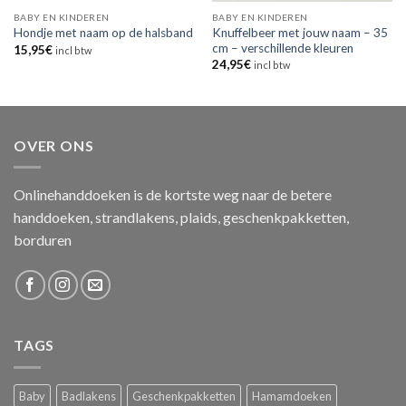
BABY EN KINDEREN
BABY EN KINDEREN
Knuffelbeer met jouw naam – 35
Hondje met naam op de halsband
cm – verschillende kleuren
15,95
€
incl btw
24,95
€
incl btw
OVER ONS
Onlinehanddoeken is de kortste weg naar de betere
handdoeken, strandlakens, plaids, geschenkpakketten,
borduren
TAGS
Baby
Badlakens
Geschenkpakketten
Hamamdoeken