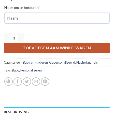
(required)
Naam om te borduren
*
Knuffelbeer met jouw naam - 45 cm aantal
TOEVOEGEN AAN WINKELWAGEN
Categorieën:
Baby en kinderen
,
Gepersonaliseerd
,
Pluche knuffels
Tags:
Baby
,
Personaliseren
BESCHRIJVING