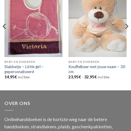
BABY EN KINDEREN
BABY EN KINDEREN
Slabbetje – Little girl –
Knuffelbeer met jouw naam – 30
gepersonaliseerd
cm
Prijsklasse:
14,95
€
23,95
€
-
32,95
€
incl btw
incl btw
23,95€
tot
32,95€
OVER ONS
Onlinehanddoeken is de kortste weg naar de betere
handdoeken, strandlakens, plaids, geschenkpakketten,