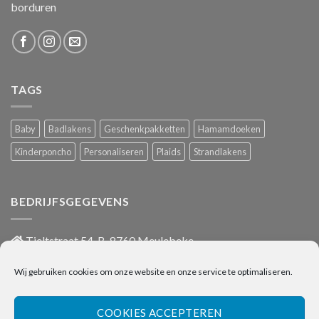
borduren
TAGS
Baby
Badlakens
Geschenkpakketten
Hamamdoeken
Kinderponcho
Personaliseren
Plaids
Strandlakens
BEDRIJFSGEGEVENS
Tieltstraat 54, B-8760 Meulebeke
051/486 659
Wij gebruiken cookies om onze website en onze service te optimaliseren.
info@onlinehanddoeken.be
BTW nr.: BE0860.852.630
COOKIES ACCEPTEREN