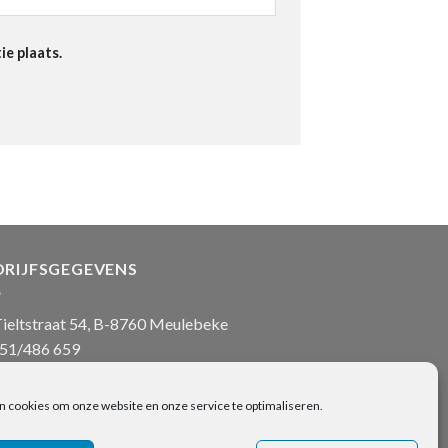
ie plaats.
DRIJFSGEGEVENS
ieltstraat 54, B-8760 Meulebeke
51/486 659
nfo@onlinehanddoeken.be
 nr.: BE0860.852.630
n cookies om onze website en onze service te optimaliseren.