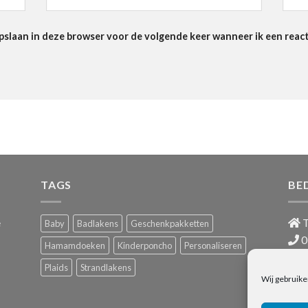
pslaan in deze browser voor de volgende keer wanneer ik een react
TAGS
BE
e
T
Baby
Badlakens
Geschenkpakketten
0
Hamamdoeken
Kinderponcho
Personaliseren
i
Plaids
Strandlakens
BTW
Wij gebruike