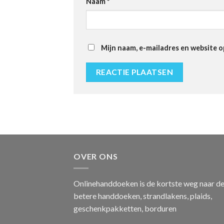
Naam
*
Mijn naam, e-mailadres en website o
OVER ONS
Onlinehanddoeken is de kortste weg naar d
betere handdoeken, strandlakens, plaids,
geschenkpakketten, borduren