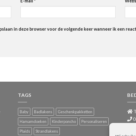
E-mail
*
Webs
pslaan in deze browser voor de volgende keer wanneer ik een react
TAGS
BE
e
T
Baby
Badlakens
Geschenkpakketten
0
Hamamdoeken
Kinderponcho
Personaliseren
i
Plaids
Strandlakens
BTW