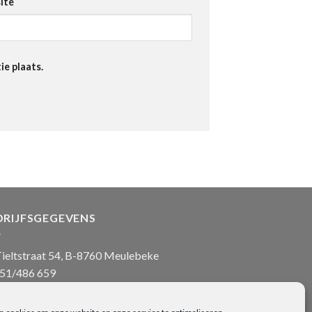
ite
ie plaats.
DRIJFSGEGEVENS
ieltstraat 54, B-8760 Meulebeke
51/486 659
nfo@onlinehanddoeken.be
 nr.: BE0860.852.630