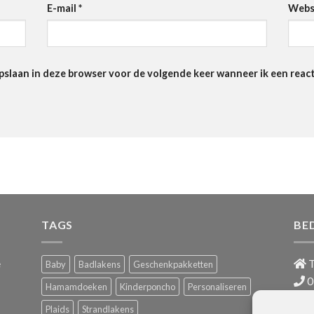
E-mail
*
Webs
pslaan in deze browser voor de volgende keer wanneer ik een react
TAGS
BE
e
T
Baby
Badlakens
Geschenkpakketten
0
Hamamdoeken
Kinderponcho
Personaliseren
i
Plaids
Strandlakens