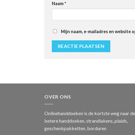
Naam
*
Mijn naam, e-mailadres en website o
OVER ONS
Onlinehanddoeken is de kortste weg naar d
betere handdoeken, strandlakens, plaids,
geschenkpakketten, borduren