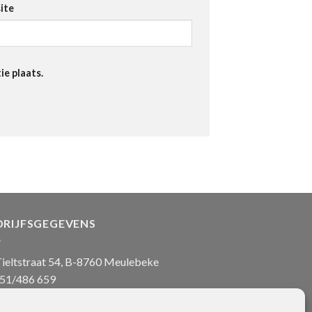
ite
ie plaats.
DRIJFSGEGEVENS
ieltstraat 54, B-8760 Meulebeke
51/486 659
nfo@onlinehanddoeken.be