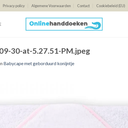
Privacy policy
Algemene Voorwaarden
Contact
Cookiebeleid (EU)
E
9-30-at-5.27.51-PM.jpeg
in
Babycape met geborduurd konijntje