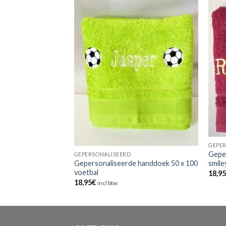
GEPE
Gepe
GEPERSONALISEERD
 handdoek 50 x 100
Gepersonaliseerde handdoek 50 x 100
smile
voetbal
18,9
jsklasse:
18,95
€
l btw
incl btw
95€
95€