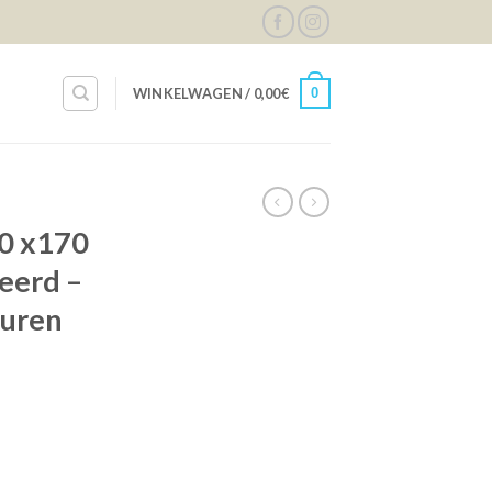
0
WINKELWAGEN /
0,00
€
30 x170
eerd –
euren