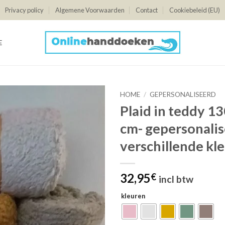
Privacy policy
Algemene Voorwaarden
Contact
Cookiebeleid (EU)
E
HOME
/
GEPERSONALISEERD
Plaid in teddy 1
cm- gepersonalis
verschillende kl
32,95
€
incl btw
kleuren