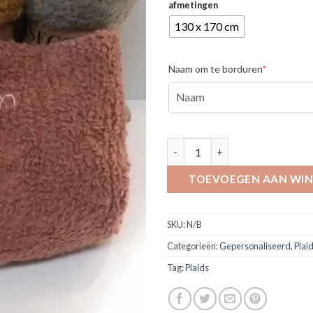
afmetingen
130 x 170 cm
(required)
Naam om te borduren
*
Plaid in teddy 130 x170 cm- ge
TOEVOEGEN AAN WI
SKU:
N/B
Categorieën:
Gepersonaliseerd
,
Plai
Tag:
Plaids